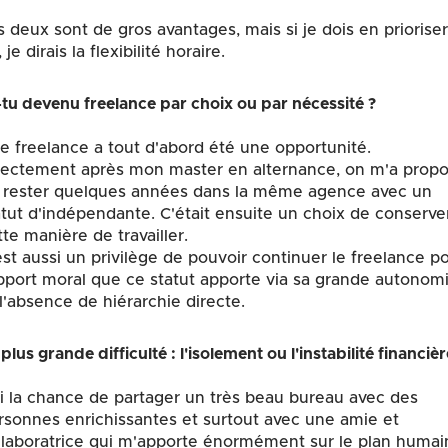
s deux sont de gros avantages, mais si je dois en prioriser
 je dirais la flexibilité horaire.
-tu devenu freelance par choix ou par nécessité ?
re freelance a tout d'abord été une opportunité.
rectement après mon master en alternance, on m'a prop
 rester quelques années dans la même agence avec un
atut d'indépendante. C'était ensuite un choix de conserve
tte manière de travailler.
est aussi un privilège de pouvoir continuer le freelance p
apport moral que ce statut apporte via sa grande autonom
 l'absence de hiérarchie directe.
plus grande difficulté : l'isolement ou l'instabilité financièr
ai la chance de partager un très beau bureau avec des
rsonnes enrichissantes et surtout avec une amie et
llaboratrice qui m'apporte énormément sur le plan humai