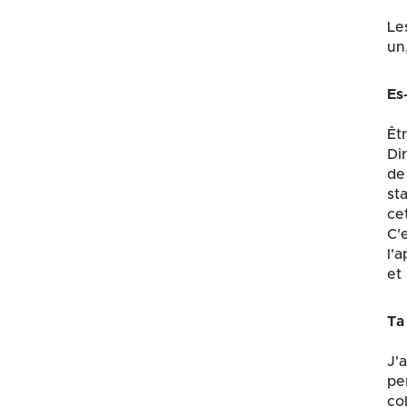
Le
un,
Es
Êt
Di
de
st
ce
C'
l'
et
Ta 
J'
pe
co