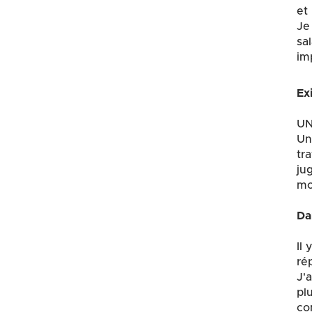
et
Je 
sa
im
Exi
UN 
Un
tra
ju
mo
Da
Il 
ré
J'
pl
co