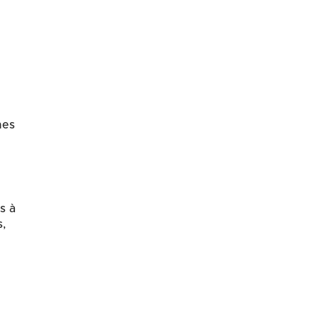
mes
s à
s,