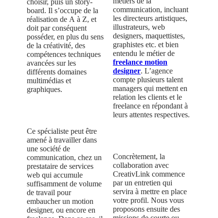
métiers de la
choisir, puis un story-
communication, incluant
board. Il s’occupe de la
les directeurs artistiques,
réalisation de A à Z, et
illustrateurs, web
doit par conséquent
designers, maquettistes,
posséder, en plus du sens
graphistes etc. et bien
de la créativité, des
entendu le métier de
compétences techniques
freelance motion
avancées sur les
designer
. L’agence
différents domaines
compte plusieurs talent
multimédias et
managers qui mettent en
graphiques.
relation les clients et le
freelance en répondant à
leurs attentes respectives.
Ce spécialiste peut être
amené à travailler dans
une société de
Concrètement, la
communication, chez un
collaboration avec
prestataire de services
CreativLink commence
web qui accumule
par un entretien qui
suffisamment de volume
servira à mettre en place
de travail pour
votre profil. Nous vous
embaucher un motion
proposons ensuite des
designer, ou encore en
missions de courte ou