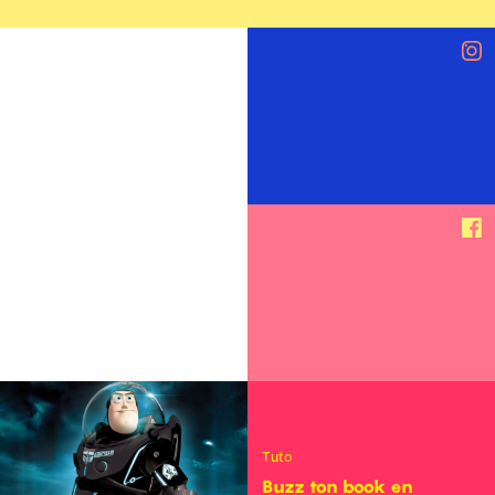
Tuto
Buzz ton book en