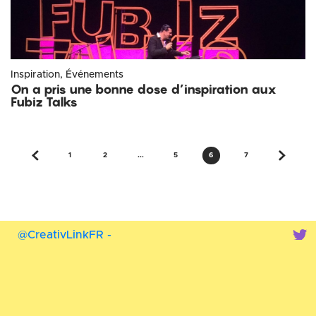
Inspiration, Événements
On a pris une bonne dose d’inspiration aux
Fubiz Talks
1
2
...
5
6
7
@CreativLinkFR -